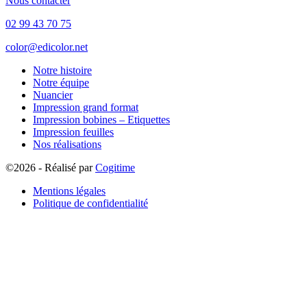
Nous contacter
02 99 43 70 75
color@edicolor.net
Notre histoire
Notre équipe
Nuancier
Impression grand format
Impression bobines – Etiquettes
Impression feuilles
Nos réalisations
©2026 - Réalisé par
Cogitime
Mentions légales
Politique de confidentialité