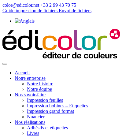
color@edicolor.net
+33 2 99 43 70 75
Guide impression de fichiers
Envoi de fichiers
Accueil
Notre entreprise
Notre histoire
Notre équipe
Nos savoir-faire
Impression feuilles
Impression bobines – Etiquettes
Impression grand format
Nuancier
Nos réalisations
Adhésifs et étiquettes
Livres