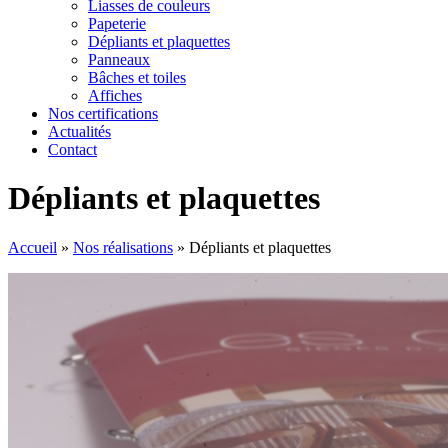
Liasses de couleurs
Papeterie
Dépliants et plaquettes
Panneaux
Bâches et toiles
Affiches
Nos certifications
Actualités
Contact
Dépliants et plaquettes
Accueil
»
Nos réalisations
»
Dépliants et plaquettes