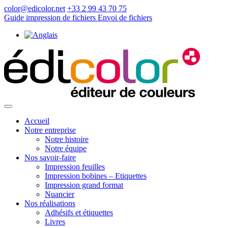
color@edicolor.net
+33 2 99 43 70 75
Guide impression de fichiers
Envoi de fichiers
Accueil
Notre entreprise
Notre histoire
Notre équipe
Nos savoir-faire
Impression feuilles
Impression bobines – Etiquettes
Impression grand format
Nuancier
Nos réalisations
Adhésifs et étiquettes
Livres